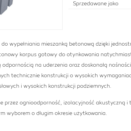
Sprzedawane jako
y do wypełniania mieszanką betonową dzięki jedno
etonowy korpus gotowy do otynkowania natychmiast
 odpornością na uderzenia oraz doskonałą nośnością
dnych technicznie konstrukcji o wysokich wymagani
łowych i wysokich konstrukcji podziemnych.
 przez ognioodporność, izolacyjność akustyczną i t
nym wyborem o długim okresie użytkowania.