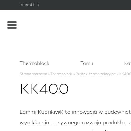
lammi.fi
Thermoblock
Tassu
Ka
Strona startowa
»
Thermoblock
»
Pustaki termoizolacyjne
»
KK40
KK400
Lammi Kuorikivi® to innowacja w budownic
wynikiem intensywnego rozwoju produktu, z