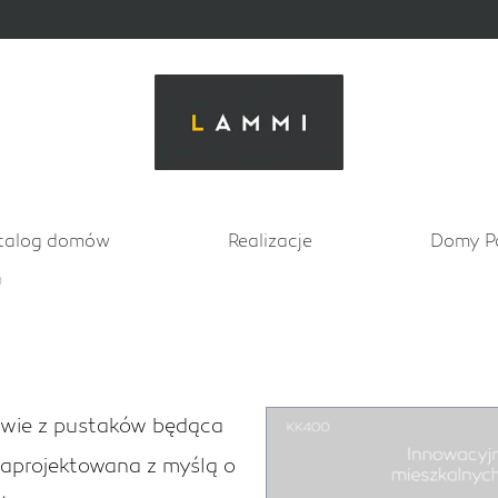
talog domów
Realizacje
Domy P
0
twie z pustaków będąca
aprojektowana z myślą o