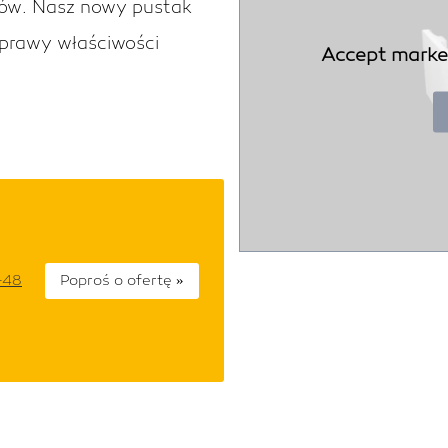
stów. Nasz nowy pustak
oprawy właściwości
Accept market
Poproś o ofertę
+48