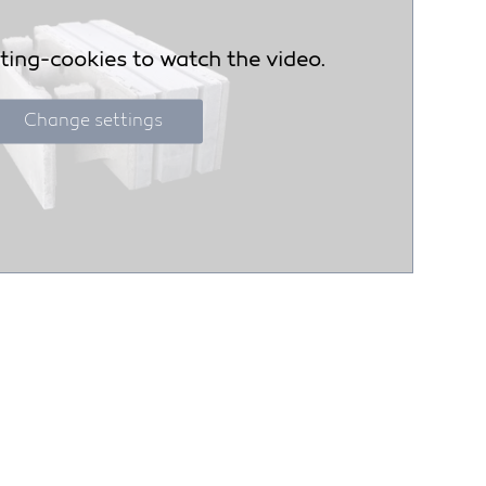
ing-cookies to watch the video.
Change settings