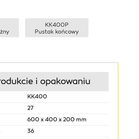
KK400P
ożny
Pustak końcowy
rodukcie i opakowaniu
KK400
27
600 x 400 x 200 mm
36
e