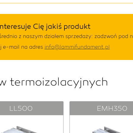
Interesuje Cię jakiś produkt
pośrednio z naszym działem sprzedaży: zadzwoń pod
ij e-mail na adres
info@lammifundament.pl
ów termoizolacyjnych
LL500
EMH350