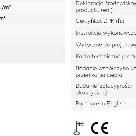
Deklaracja środowisko
t./m²
productu (en.)
m²
Certyfikat ZPK (fi.)
Instrukcja wykonawcz
Wytyczne do projekto
Karta techniczna prod
Badanie współczynnik
przenikania ciepła
Badanie izolacyjności
akustycznej
Brochure in English