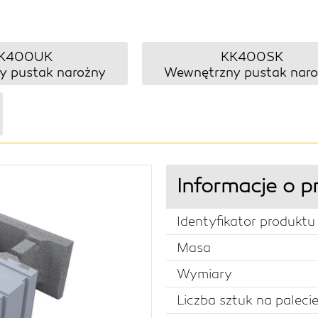
K400UK
KK400SK
y pustak narożny
Wewnętrzny pustak nar
Informacje o p
Identyfikator produktu
Masa
Wymiary
Liczba sztuk na paleci