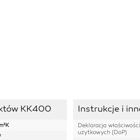
duktów KK400
Instrukcje i i
m²K
Deklaracja właściwości
użytkowych (DoP)
²