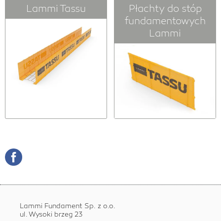
Lammi Tassu
Płachty do stóp
fundamentowych
Lammi
Lammi Fundament Sp. z o.o.
ul. Wysoki brzeg 23