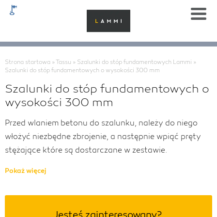
Strona startowa
»
Tassu
»
Szalunki do stóp fundamentowych Lammi
»
Szalunki do stóp fundamentowych o wysokości 300 mm
Szalunki do stóp fundamentowych o
wysokości 300 mm
Przed wlaniem betonu do szalunku, należy do niego
włożyć niezbędne zbrojenie, a następnie wpiąć pręty
stężające które są dostarczane w zestawie.
Pokaż więcej
Jesteś zainteresowany?