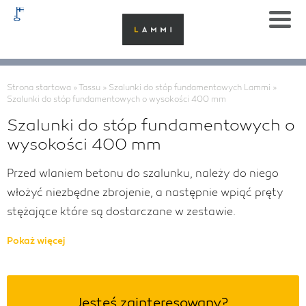
Strona startowa
»
Tassu
»
Szalunki do stóp fundamentowych Lammi
»
Szalunki do stóp fundamentowych o wysokości 400 mm
Szalunki do stóp fundamentowych o
wysokości 400 mm
Przed wlaniem betonu do szalunku, należy do niego
włożyć niezbędne zbrojenie, a następnie wpiąć pręty
stężające które są dostarczane w zestawie.
Pokaż więcej
Jesteś zainteresowany?