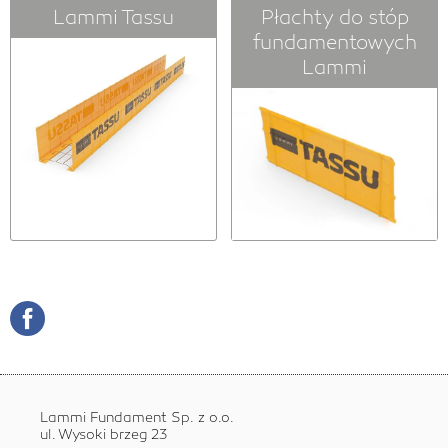
Lammi Tassu
Płachty do stóp
fundamentowych
Lammi
Lammi Fundament Sp. z o.o.
ul. Wysoki brzeg 23