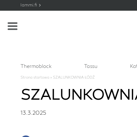
lammi.fi
Thermoblock
Tassu
Ka
Strona startowa
»
SZALUNKOWNIA ŁÓDŹ
SZALUNKOWNI
13.3.2025