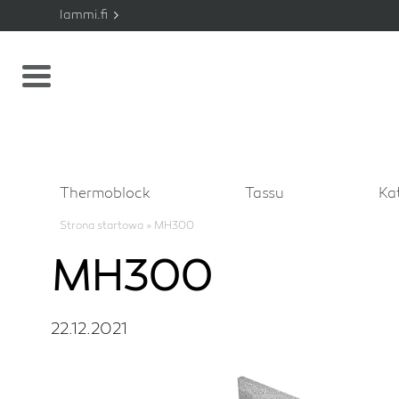
lammi.fi
Thermoblock
Tassu
Ka
Strona startowa
»
MH300
MH300
22.12.2021