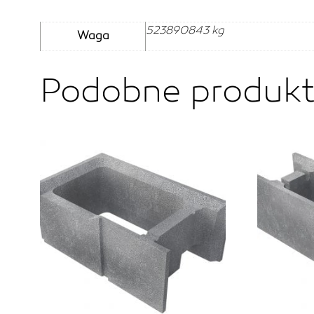
523890843 kg
Waga
Podobne produk