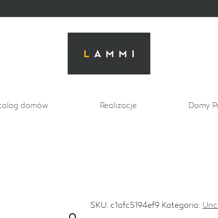
talog domów
Realizacje
Domy P
SKU:
c1afc5194ef9
Kategoria:
Unc