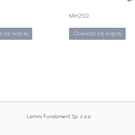
MH250
 się więcej
Dowiedz się więcej
Lammi Fundament Sp. z o.o.