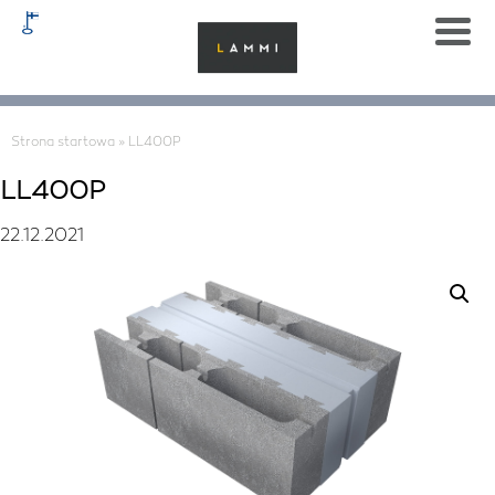
Strona startowa
»
LL400P
LL400P
22.12.2021