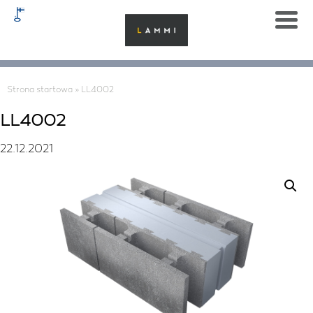
Strona startowa
»
LL4002
LL4002
22.12.2021