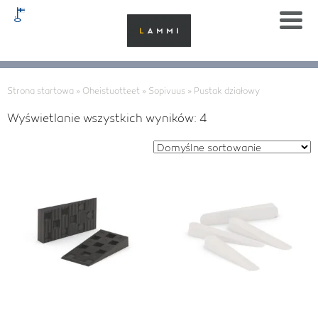
Strona startowa
»
Oheistuotteet
»
Sopivuus
»
Pustak działowy
Wyświetlanie wszystkich wyników: 4