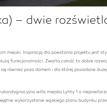
pka) – dwie rozświet
 miejski. Inspiracją dla powstania projektu jest sty
służą funkcjonalności. Zwarta całość to dobre rozwi
 się również poza domem i dla której posiadane dużej
ondygnacyjna willa miejska Lyhty 1 o niepowtarza
iejętne wykorzystanie wąskiego planu budynku prz