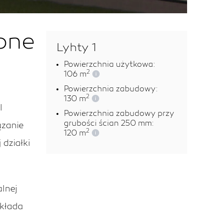
lone
Lyhty 1
Powierzchnia użytkowa:
2
106 m
i
Powierzchnia zabudowy:
2
130 m
i
l
Powierzchnia zabudowy przy
grubości ścian 250 mm:
ązanie
2
120 m
i
 działki
lnej
ekłada