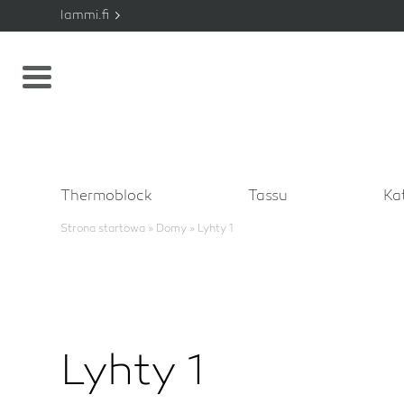
lammi.fi
Thermoblock
Tassu
Ka
Strona startowa
» Domy »
Lyhty 1
Lyhty 1